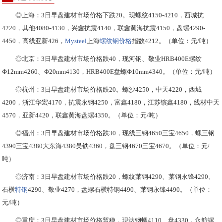
◎上海：3日早盘建材市场价格下跌20。现螺纹4150-4210，西城抗
4220，其他4080-4130，兴鑫抗震4140，联鑫黄海抗震4150，盘螺4290-
4450，高线亚新426，
Mysteel
上海
螺纹钢价格
指数4212。（单位：元/吨）
◎北京：3日早盘建材市场价格跌40，现河钢、敬业HRB400E螺纹
Ф12mm4260、Ф20mm4130，HRB400E盘螺Ф10mm4340。（单位：元/吨）
◎杭州：3日早盘建材市场价格跌20。螺沙4250，中天4220，西城
4200，浙江华宏4170，抗震永钢4250，富鑫4180，江苏镔鑫4180，线材中天
4570，亚新4420，联鑫黄海盘螺4350。（单位：元/吨）
◎福州：3日早盘建材市场价格跌30，现线三钢4650三宝4650，螺三钢
4390三宝4380大东海4380吴铁4360，盘三钢4670三宝4670。（单位：元/
吨）
◎济南：3日早盘建材市场价格跌20，螺纹莱钢4290、莱钢永锋4290、
石横
特钢
4290、敬业4270，盘螺石横特钢4490、莱钢永锋4490。（单位：
元/吨）
◎重庆：3日早盘建材市场价格暂稳，现达钢螺4110、盘4330，永航螺