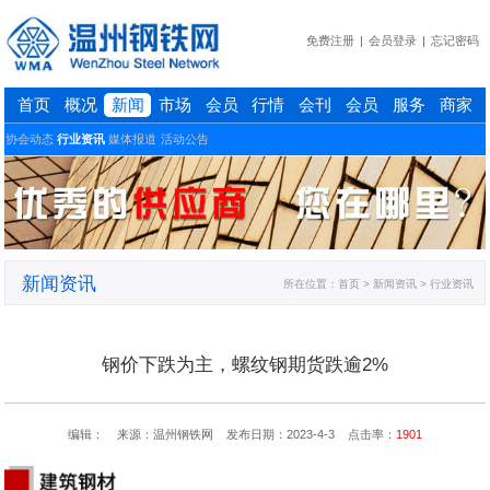
免费注册
|
会员登录
|
忘记密码
首页
概况
新闻
市场
会员
行情
会刊
会员
服务
商家
协会动态
行业资讯
媒体报道
活动公告
新闻资讯
所在位置：
首页
> 新闻资讯 > 行业资讯
钢价下跌为主，螺纹钢期货跌逾2%
编辑： 来源：温州钢铁网 发布日期：2023-4-3 点击率：
1901