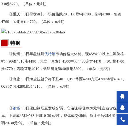
3.0卷5270。（单位：元/吨）
◎重庆：3日早盘冷轧市场价格跌20，1.0攀钢4780，柳钢4780，包钢
4760，宝钢青山4760。（单位：元/吨）
◎杭州：3日早盘杭州
优特钢
市场价格大体稳。现45#Φ30以上主流价格
杭4490淮4510南4490，元立（直发）4500中天4480东方4470，40Cr杭4700
淮4770；齿轮莱钢4910，铬钼建龙5840淮钢5890。（单位：元/吨）
◎海盐：3日海盐拉丝价格下跌40，Q195华西4290九江4280铸管4340，
Q235九江4290北台4210。（单位：元/吨）
◎
钢坯
：3日唐山钢坯直发成交弱，仓储现货报3920元/吨左右含税出
库。下游成品材价格下调10-30元/吨，整体成交偏弱。预计午后钢坯出厂价下
调20-30元/吨。（单位：元/吨）