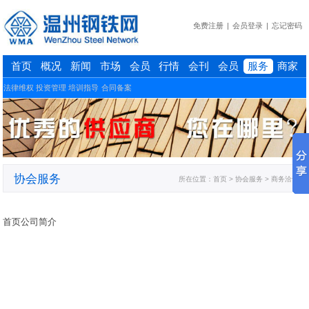
免费注册
|
会员登录
|
忘记密码
首页
概况
新闻
市场
会员
行情
会刊
会员
服务
商家
法律维权
投资管理
培训指导
合同备案
协会服务
所在位置：
首页
> 协会服务 > 商务洽谈
首页公司简介