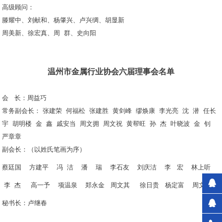
高级顾问：
滕耀中、刘献和、杨肇兴、卢兴绸、胡显新
周美新、徐宏真、周 群、史向阳
温州市金属行业协会六届理事会名单
会 长：周益巧
常务副会长： 张建荣 何福松 张建胜 黄剑峰 缪焕康 李光亮 沈 潜 任长
宇 胡明楼 金 鑫 戚安当 周文拥 周文祝 黄帮旺 孙 杰 叶晓波 金 钊
严章章
副会长：（以姓氏笔画为序）
蔡廷国 方建平
冯 洁
潘 瑞
李石友 刘庆洁
李 宏
林上听
李 杰
高一予
项温泉
郑永金 周文其 徐日贵 杨定富 周文恩
秘书长：卢继春