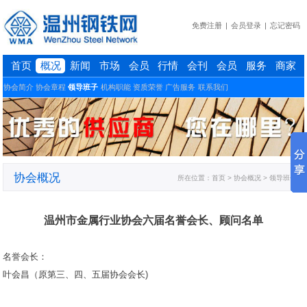
免费注册
|
会员登录
|
忘记密码
首页
概况
新闻
市场
会员
行情
会刊
会员
服务
商家
协会简介
协会章程
领导班子
机构职能
资质荣誉
广告服务
联系我们
协会概况
所在位置：
首页
> 协会概况 > 领导班子
温州市金属行业协会六届名誉会长、顾问名单
名誉会长：
叶会昌（原第三、四、五届协会会长)