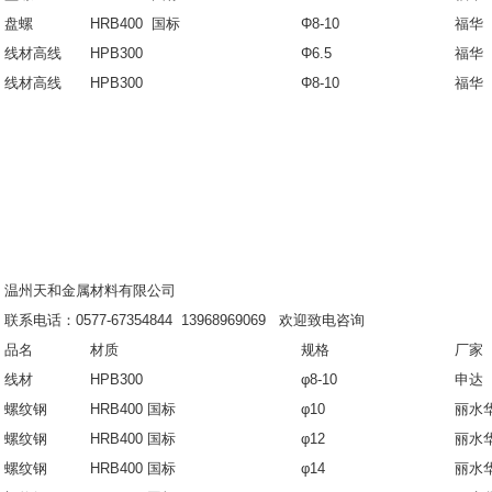
盘螺
HRB400 国标
Φ8-10
福华
线材高线
HPB300
Φ6.5
福华
线材高线
HPB300
Φ8-10
福华
温州天和金属材料有限公司
联系电话：0577-67354844 13968969069 欢迎致电咨询
品名
材质
规格
厂家
线材
HPB300
φ8-10
申达
螺纹钢
HRB400 国标
φ10
丽水
螺纹钢
HRB400 国标
φ12
丽水
螺纹钢
HRB400 国标
φ14
丽水