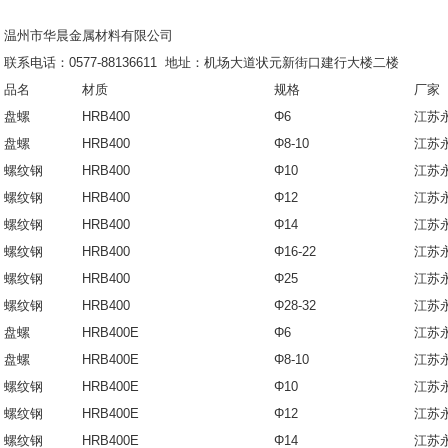
温州市华晨金属材料有限公司
联系电话：
0577-88136611
地址：机场大道状元新街口建行大楼二楼
品名
材质
规格
厂家
盘螺
HRB400
Φ6
江苏
盘螺
HRB400
Φ8-10
江苏
螺纹钢
HRB400
Φ10
江苏
螺纹钢
HRB400
Φ12
江苏
螺纹钢
HRB400
Φ14
江苏
螺纹钢
HRB400
Φ16-22
江苏
螺纹钢
HRB400
Φ25
江苏
螺纹钢
HRB400
Φ28-32
江苏
盘螺
HRB400E
Φ6
江苏
盘螺
HRB400E
Φ8-10
江苏
螺纹钢
HRB400E
Φ10
江苏
螺纹钢
HRB400E
Φ12
江苏
螺纹钢
HRB400E
Φ14
江苏