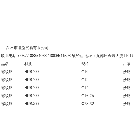
温州市增益贸易有限公司
联系电话：0577-88354068 13806541598 项经理 地址：龙湾区金属大厦110
品名
材质
规格
厂家
螺纹钢
HRB400
Φ10
沙
螺纹钢
HRB400
Φ12
沙
螺纹钢
HRB400
Φ14
沙
螺纹钢
HRB400
Φ16-25
沙
螺纹钢
HRB400
Φ28-32
沙